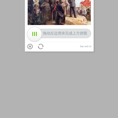
加载中
拖动左边滑块完成上方拼图
hao.sud.cn