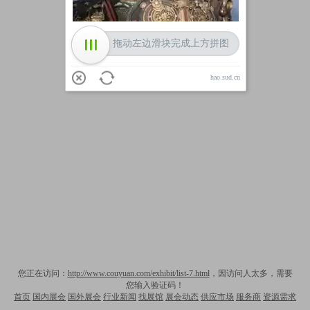
拖动左边滑块完成上方拼图
hao.sud.cn
您正在访问：
http://www.couyuan.com/exhibit/list-7.html
，因访问人太多，需要
您输入验证码！
首页
国内展会
国外展会
行业新闻
找展馆
展会动态
供应市场
服务商
资源需求